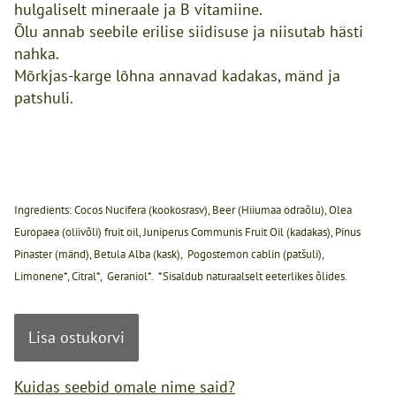
hulgaliselt mineraale ja B vitamiine.
Õlu annab seebile erilise siidisuse ja niisutab hästi
nahka.
Mõrkjas-karge lõhna annavad kadakas, mänd ja
patshuli.
Ingredients: Cocos Nucifera (kookosrasv), Beer (Hiiumaa odraõlu), Olea
Europaea (oliivõli) fruit oil, Juniperus Communis Fruit Oil (kadakas), Pinus
Pinaster (mänd), Betula Alba (kask), Pogostemon cablin (patšuli),
Limonene*, Citral*, Geraniol*. *Sisaldub naturaalselt eeterlikes õlides.
Lisa ostukorvi
Kuidas seebid omale nime said?