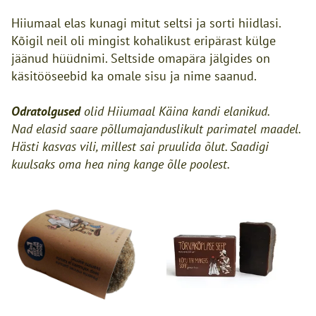
Hiiumaal elas kunagi mitut seltsi ja sorti hiidlasi.
Kõigil neil oli mingist kohalikust eripärast külge
jäänud hüüdnimi. Seltside omapära jälgides on
käsitööseebid ka omale sisu ja nime saanud.
Odratolgused
olid Hiiumaal Käina kandi elanikud.
Nad elasid saare põllumajanduslikult parimatel maadel.
Hästi kasvas vili, millest sai pruulida õlut. Saadigi
kuulsaks oma hea ning kange õlle poolest.