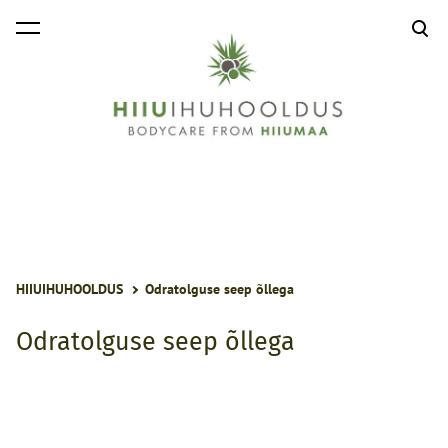
lisati ostukorvi.
Vaata ostukorvi
HIIUIHUHOOLDUS
Odratolguse seep õllega
Odratolguse seep õllega