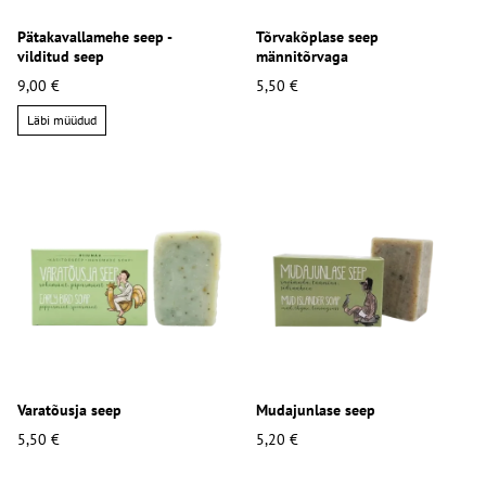
Pätakavallamehe seep -
Tõrvakõplase seep
vilditud seep
männitõrvaga
9,00 €
5,50 €
Läbi müüdud
Varatõusja seep
Mudajunlase seep
5,50 €
5,20 €