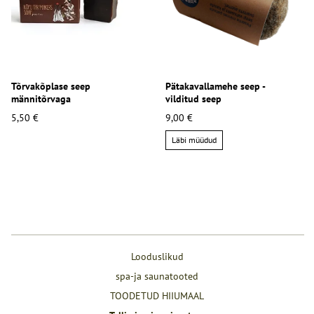
Tõrvakõplase seep
Pätakavallamehe seep -
männitõrvaga
vilditud seep
5,50 €
9,00 €
Läbi müüdud
Looduslikud
spa-ja saunatooted
TOODETUD HIIUMAAL