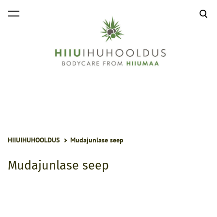
lisati ostukorvi.
Vaata ostukorvi
HIIUIHUHOOLDUS
Mudajunlase seep
Mudajunlase seep