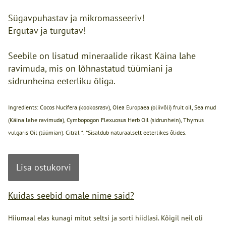
Sügavpuhastav ja mikromasseeriv!
Ergutav ja turgutav!
Seebile on lisatud mineraalide rikast Käina lahe
ravimuda, mis on lõhnastatud tüümiani ja
sidrunheina eeterliku õliga.
Ingredients: Cocos Nucifera (kookosrasv), Olea Europaea (oliivõli) fruit oil, Sea mud
(Käina lahe ravimuda), Cymbopogon Flexuosus Herb Oil (sidrunhein), Thymus
vulgaris Oil (tüümian). Citral *. *Sisaldub naturaalselt eeterlikes õlides.
Lisa ostukorvi
Kuidas seebid omale nime said?
Hiiumaal elas kunagi mitut seltsi ja sorti hiidlasi. Kõigil neil oli