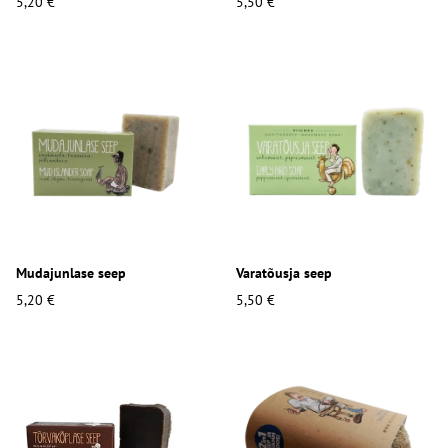
5,20 €
5,50 €
Mudajunlase seep
Varatõusja seep
5,20 €
5,50 €