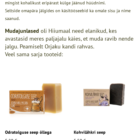
mingist kohalikust eripärast külge jäänud hüüdnimi.
Seltside omapära jälgides on käsitööseebid ka omale sisu ja nime
saanud.
Mudajunlased
oli Hiiumaal need elanikud, kes
avastasid meres paljajalu käies, et muda ravib nende
jalgu. Peamiselt Orjaku kandi rahvas.
Veel sama sarja tooteid:
Odratolguse seep õllega
Kohvilähkri seep