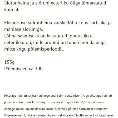
Sidrunheina ja sidruni eeterliku õliga lõhnastatud
küünal.
Eksootilise sidrunheina värske lõhn koos särtsaka ja
mahlase sidruniga.
Lõhna saamiseks on kasutatud looduslikku
eeterlikku õli, mille aroomi on tunda mõnda aega,
mitte kogu põlemisperioodil.
155g
Põlemisaeg ca 30h
Põletage küünalt järjest kuni kogu pealispinna sulamiseni. Ärge põletage küünalt
järjest üle 3-4 tunni. Enne järgmist põlemist lõigake tahti 0,5 cm pikkuseks.
Asetage küünal kuumakindlale alusele, eemale põlema süttivatest esemetest.
Olge ettevaatlik põleva küünla liigutamisel - klaas võib olla kuum. Hoidke põlevat