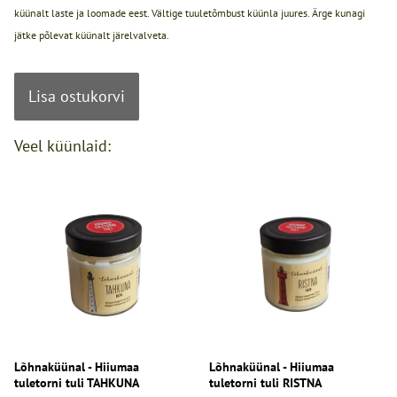
küünalt laste ja loomade eest. Vältige tuuletõmbust küünla juures. Ärge kunagi
jätke põlevat küünalt järelvalveta.
Lisa ostukorvi
Veel küünlaid:
Lõhnaküünal - Hiiumaa
Lõhnaküünal - Hiiumaa
tuletorni tuli TAHKUNA
tuletorni tuli RISTNA