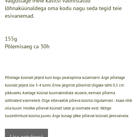
Valgustage meie käsitsi valmistatud
lõhnaküünaldega oma kodu nagu seda tegid teie
esivanemad.
155g
Põlemisaeg ca 30h
Põletage küünalt järjest kuni kogu pealispinna sulamiseni. Ärge põletage
küünalt järjest üle 3-4 tunni. Enne järgmist põlemist lõigake tahti 0,5 cm
pikkuseks. Asetage küünal kuumakindlale alusele, eemale põlema
süttivatest esemetest. Olge ettevaatlik põleva küünla liigutamisel - klaas võib
olla kuum. Hoidke põlevat küünalt laste ja loomade eest. Vältige
tuuletõmbust küünla juures. Ärge kunagi jätke põlevat küünalt järelvalveta.
Lisa ostukorvi