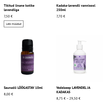
Tikitud linane kotike
Kadaka-lavendli vannisool
lavendliga
250ml
7,50 €
7,70 €
Läbi müüdud
Saunaõli LÕÕGASTAV 10ml
Vedelseep LAVENDEL JA
KADAKAS
8,00 €
8,75 €
–
29,50 €