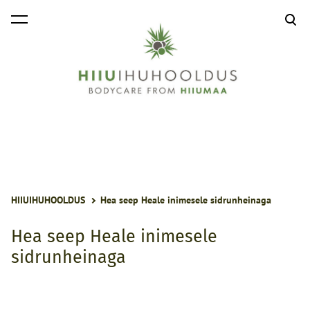
lisati ostukorvi.
Vaata ostukorvi
HIIUIHUHOOLDUS
Hea seep Heale inimesele sidrunheinaga
Hea seep Heale inimesele
sidrunheinaga