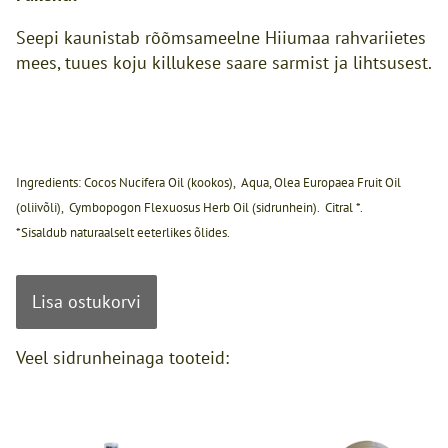
Seepi kaunistab rõõmsameelne Hiiumaa rahvariietes
mees, tuues koju killukese saare sarmist ja lihtsusest.
Ingredients: Cocos Nucifera Oil (kookos), Aqua, Olea Europaea Fruit Oil
(oliivõli), Cymbopogon Flexuosus Herb Oil (sidrunhein). Citral *.
*Sisaldub naturaalselt eeterlikes õlides.
Lisa ostukorvi
Veel sidrunheinaga tooteid: