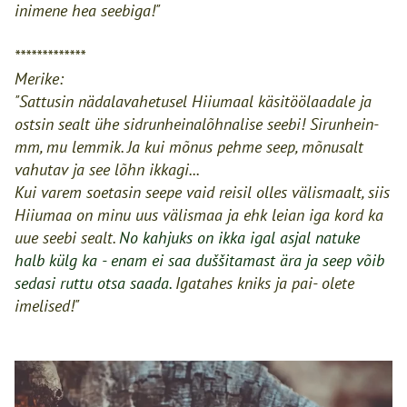
inimene hea seebiga!"
*************
Merike:
"Sattusin nädalavahetusel Hiiumaal käsitöölaadale ja
ostsin sealt ühe sidrunheinalõhnalise seebi! Sirunhein-
mm, mu lemmik. Ja kui mõnus pehme seep, mõnusalt
vahutav ja see lõhn ikkagi...
Kui varem soetasin seepe vaid reisil olles välismaalt, siis
Hiiumaa on minu uus välismaa ja ehk leian iga kord ka
uue seebi sealt.
No kahjuks on ikka igal asjal natuke
halb külg ka
- enam ei saa duššitamast ära
ja seep võib
sedasi ruttu otsa saada.
Igatahes kniks ja pai- olete
imelised!"