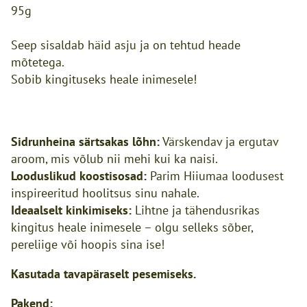
95g
Seep sisaldab häid asju ja on tehtud heade
mõtetega.
Sobib kingituseks heale inimesele!
Sidrunheina särtsakas lõhn:
Värskendav ja ergutav
aroom, mis võlub nii mehi kui ka naisi.
Looduslikud koostisosad:
Parim Hiiumaa loodusest
inspireeritud hoolitsus sinu nahale.
Ideaalselt kinkimiseks:
Lihtne ja tähendusrikas
kingitus heale inimesele – olgu selleks sõber,
pereliige või hoopis sina ise!
Kasutada tavapäraselt pesemiseks.
Pakend: