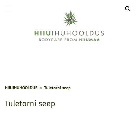
lisati ostukorvi.
Vaata ostukorvi
HIIUIHUHOOLDUS
Tuletorni seep
Tuletorni seep