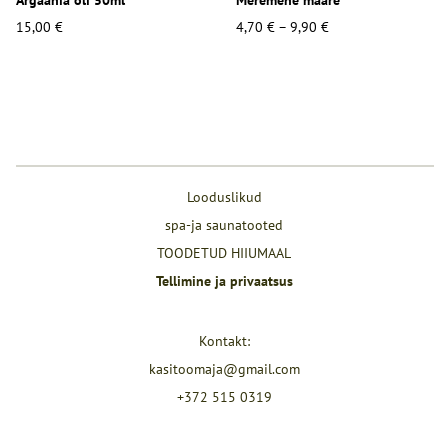
Argaania õli 50ml
Meremehe määre
15,00 €
4,70 €
–
9,90 €
Looduslikud
spa-ja saunatooted
TOODETUD HIIUMAAL
Tellimine ja privaatsus
Kontakt:
kasitoomaja@gmail.com
+372 515 0319