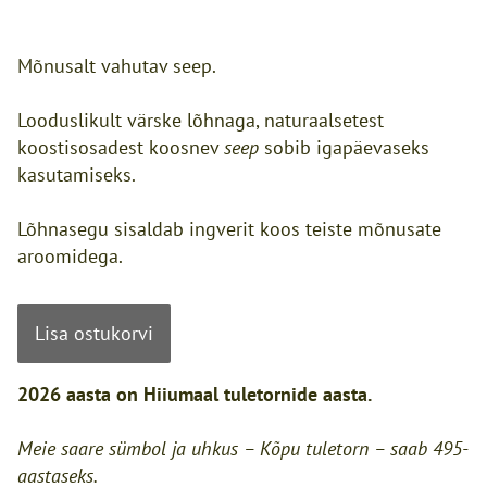
Mõnusalt vahutav seep.
Looduslikult värske lõhnaga, naturaalsetest
koostisosadest koosnev
seep
sobib igapäevaseks
kasutamiseks.
Lõhnasegu sisaldab ingverit koos teiste mõnusate
aroomidega.
Lisa ostukorvi
2026 aasta on Hiiumaal tuletornide aasta.
Meie saare sümbol ja uhkus – Kõpu tuletorn – saab 495-
aastaseks.