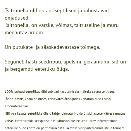
Tsitronella õlil on antiseptilised ja rahustavad
omadused.
Tsitronellal on värske, võimas, tsitruseline ja muru
meenutav aroom.
On putukate- ja sääskedevastase toimega.
Seguneb hästi seedripuu, apelsini, geraaniumi, sidrun
ja bergamoti eeterliku õliga.
100% puhtad eeterlikud õlid sobivad kasutamiseks näiteks sauna leilivees,
lõhnalambis, kodukoristuses, erinevates õlisegudes kehahoolduses ning
aroomiteraapias.
NB! Ära kasuta eeterlikke õlisid lahjendamata. Hoida õlisid lastele kättesaamatus
kohas. Mitte tarbida seespidiselt. Hiiuihuhooldus.ee lehel olev informatsioon
eeterlike õlide kohta on pärit avalikest allikatest ning viited omaduste ja toimete