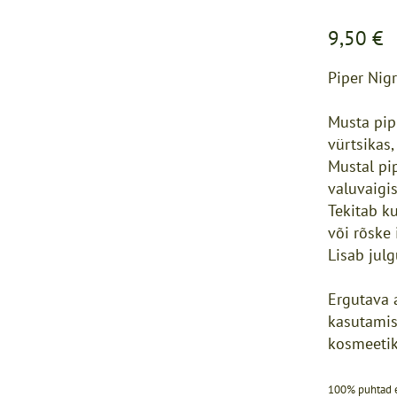
9,50 €
Piper Nig
Musta pipr
vürtsikas,
Mustal pi
valuvaigis
Tekitab k
või rõske
Lisab julg
Ergutava a
kasutamis
kosmeetik
100% puhtad e