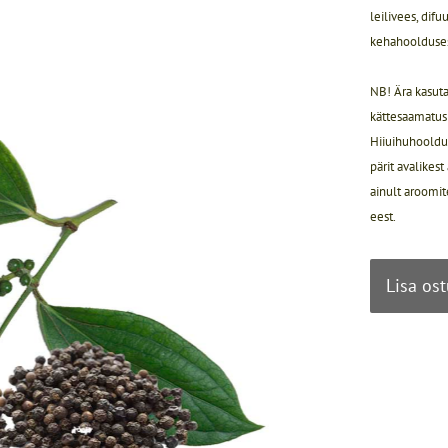
leilivees, dif
kehahoolduses
NB! Ära kasuta
kättesaamatus 
Hiiuihuhooldus
pärit avalikes
ainult aroomit
eest.
Lisa os