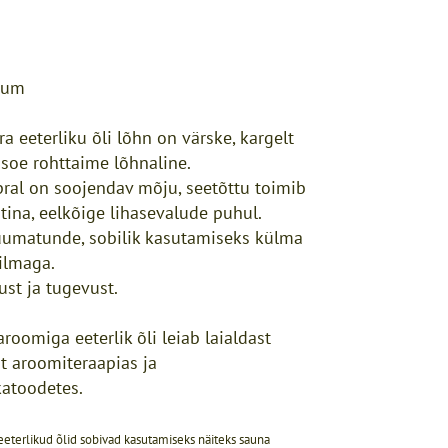
rum
a eeterliku õli lõhn on värske, kargelt
 soe rohttaime lõhnaline.
pral on soojendav mõju, seetõttu toimib
tina, eelkõige lihasevalude puhul.
uumatunde, sobilik kasutamiseks külma
 ilmaga.
ust ja tugevust.
roomiga eeterlik õli leiab laialdast
t aroomiteraapias ja
atoodetes.
eterlikud õlid sobivad kasutamiseks näiteks sauna