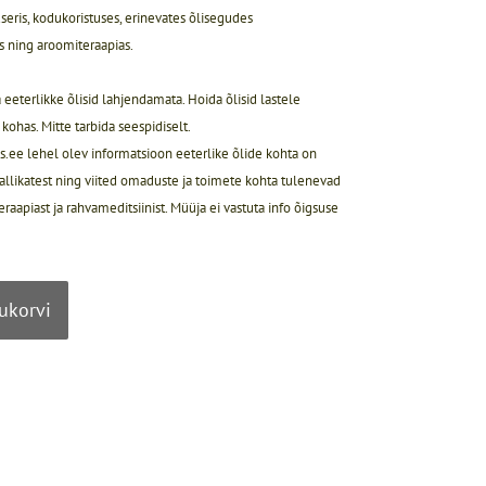
uuseris, kodukoristuses, erinevates õlisegudes
 ning aroomiteraapias.
 eeterlikke õlisid lahjendamata. Hoida õlisid lastele
kohas. Mitte tarbida seespidiselt.
.ee lehel olev informatsioon eeterlike õlide kohta on
t allikatest ning viited omaduste ja toimete kohta tulenevad
eraapiast ja rahvameditsiinist. Müüja ei vastuta info õigsuse
tukorvi