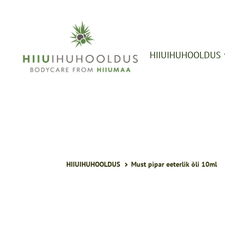
HIIUIHUHOOLDUS
Seebid
Vedelseebid,
dušigeelid
Šampoonid ja
palsamid
Maskid, taimeve
Määrded, kreemid
HIIUIHUHOOLDUS
Must pipar eeterlik õli 10ml
õlid
Ihuhõõrujad,
vannisoolad
Kingitused