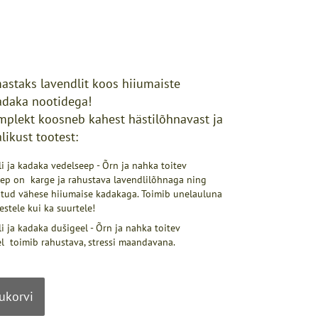
mastaks lavendlit koos hiiumaiste
adaka nootidega!
plekt koosneb kahest hästilõhnavast ja
likust tootest:
i ja kadaka vedelseep - Õrn ja nahka toitev
ep on karge ja rahustava lavendlilõhnaga ning
atud vähese hiiumaise kadakaga. Toimib unelauluna
kestele kui ka suurtele!
i ja kadaka dušigeel - Õrn ja nahka toitev
l toimib rahustava, stressi maandavana.
tukorvi