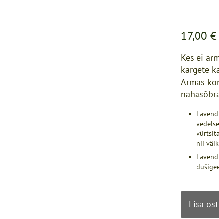
17,00 €
Kes ei ar
kargete k
Armas kom
nahasõbra
Lavendl
vedelse
vürtsit
nii väi
Lavendl
dušigee
Lisa os