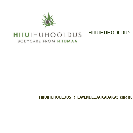
HIIUIHUHOOLDUS
Seebid
Vedelseebid,
dušigeelid
Šampoonid ja
palsamid
Maskid, taimeve
Määrded, kreemid
HIIUIHUHOOLDUS
LAVENDEL JA KADAKAS kingitu
õlid
Ihuhõõrujad,
vannisoolad
Kingitused