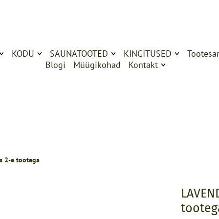
KODU
SAUNATOOTED
KINGITUSED
Tootesar
Blogi
Müügikohad
Kontakt
RUUMILÕHNASTAJAD
SAUNAÕLID
KOMPLEKTID
Kada
Meist
MUUD HIIUMAA
KÜÜNLAD
SAUNAMÜTSID
Hiiu
TOOTED
PARFÜÜMID
RÄTIKUD
Mets
EETERLIKUD ÕLID
AKSESSUAARID
Päike
ed
,
TÄITEPAKENDID
Meri 
s 2-e tootega
PESU
Lossi
LAVEND
ERIT
tooteg