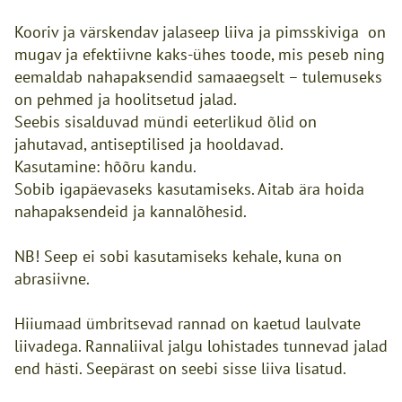
Kooriv ja värskendav jalaseep liiva ja pimsskiviga on
mugav ja efektiivne kaks-ühes toode, mis peseb ning
eemaldab nahapaksendid samaaegselt – tulemuseks
on pehmed ja hoolitsetud jalad.
Seebis sisalduvad mündi eeterlikud õlid on
jahutavad, antiseptilised ja hooldavad.
Kasutamine: hõõru kandu.
Sobib igapäevaseks kasutamiseks. Aitab ära hoida
nahapaksendeid ja kannalõhesid.
NB! Seep ei sobi kasutamiseks kehale, kuna on
abrasiivne.
Hiiumaad ümbritsevad rannad on kaetud laulvate
liivadega. Rannaliival jalgu lohistades tunnevad jalad
end hästi. Seepärast on seebi sisse liiva lisatud.