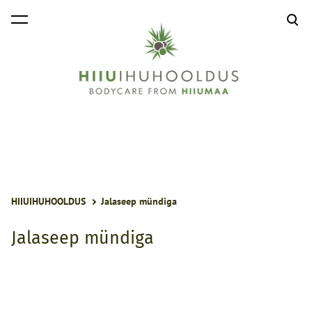
lisati ostukorvi.
Vaata ostukorvi
HIIUIHUHOOLDUS
Jalaseep mündiga
Jalaseep mündiga