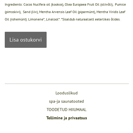
Ingredients: Cocos Nucifera oil (kookos), Olea Europaea Fruit Oil (oliivõli), Pumice
(pimsskivi), Sand (liiv), Mentha Arvensis Leaf Oil (piparmünt), Mentha Viridis Leaf
Oil (rohemünt). Limonene*, Linalool*. *Sisaldub naturaalselt eeterlikes õlides.
Lisa ostukorvi
Looduslikud
spa-ja saunatooted
TOODETUD HIIUMAAL
Tellimine ja privaatsus