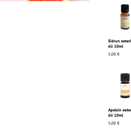
Sidrun eeter
õli 10ml
5,00 €
Apelsin eeter
õli 10ml
5,00 €