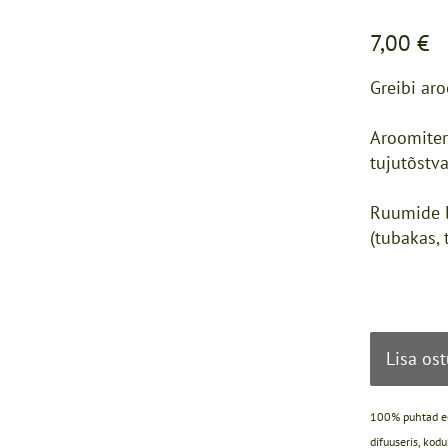
7,00 €
Greibi aro
Aroomiter
tujutõstva
Ruumide l
(tubakas,
Lisa os
100% puhtad eet
difuuseris, kod