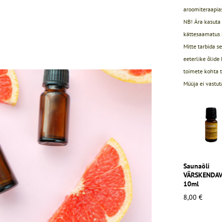
aroomiteraapia
NB! Ära kasuta 
kättesaamatus 
Mitte tarbida s
eeterlike õlide
toimete kohta t
Müüja ei vastut
Saunaõli
VÄRSKENDA
10ml
8,00 €