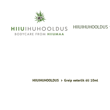
HIIUIHUHOOLDUS
Seebid
Vedelseebid,
dušigeelid
Šampoonid ja
palsamid
Maskid, taimeve
Määrded, kreemid
HIIUIHUHOOLDUS
Greip eeterlik õli 10ml
õlid
Ihuhõõrujad,
vannisoolad
Kingitused