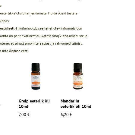
s.
eeterlikke õlisid lahjendamata. Hoida õlisid lastele
kohas.
eespidiselt. Hiiuihuhooldus.ee lehel olev informatsioon
 kohta on pärit avalikest allikatest ning viited omaduste ja
ulenevad ainult aroomiteraapiast ja rahvameditsiinist.
a info õigsuse eest.
Greip eeterlik õli
Mandariin
V
10ml
eeterlik õli 10ml
7,00 €
6,20 €