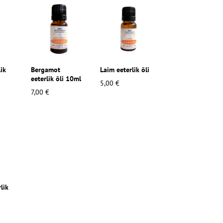
lik
Bergamot
Laim eeterlik õli
eeterlik õli 10ml
5,00 €
7,00 €
lik