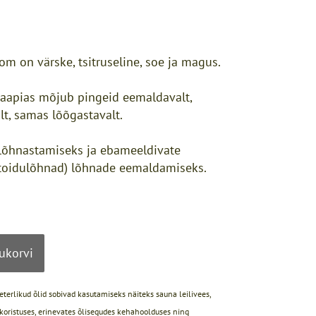
om on värske, tsitruseline, soe ja magus.
aapias mõjub pingeid eemaldavalt,
lt, samas lõõgastavalt.
õhnastamiseks ja ebameeldivate
 toidulõhnad) lõhnade eemaldamiseks.
tukorvi
erlikud õlid sobivad kasutamiseks näiteks sauna leilivees,
ukoristuses, erinevates õlisegudes kehahoolduses ning