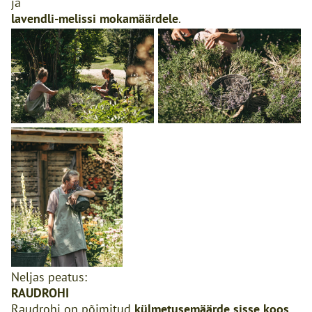
ja
lavendli-melissi
mokamäärdele
.
Neljas peatus:
RAUDROHI
Raudrohi on põimitud
külmetusemäärde
sisse koos