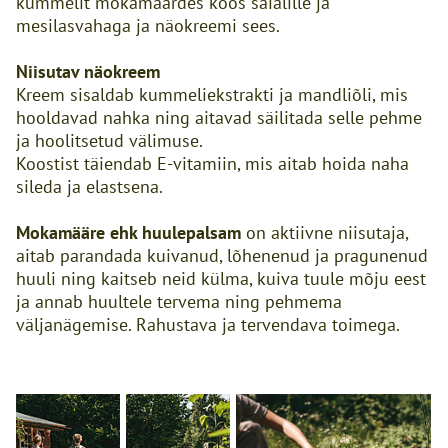
kummelit mokamäärdes koos saialille ja
mesilasvahaga ja näokreemi sees.
Niisutav näokreem
Kreem sisaldab kummeliekstrakti ja mandliõli, mis
hooldavad nahka ning aitavad säilitada selle pehme
ja hoolitsetud välimuse.
Koostist täiendab E-vitamiin, mis aitab hoida naha
sileda ja elastsena.
Mokamääre ehk huulepalsam
on aktiivne niisutaja,
aitab parandada kuivanud, lõhenenud ja pragunenud
huuli ning kaitseb neid külma, kuiva tuule mõju eest
ja annab huultele tervema ning pehmema
väljanägemise. Rahustava ja tervendava toimega.