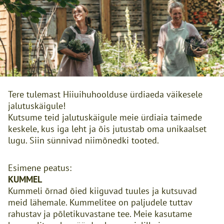
Tere tulemast Hiiuihuhoolduse ürdiaeda väikesele
jalutuskäigule!
Kutsume teid jalutuskäigule meie ürdiaia taimede
keskele, kus iga leht ja õis jutustab oma unikaalset
lugu. Siin sünnivad niimõnedki tooted.
Esimene peatus:
KUMMEL
Kummeli õrnad õied kiiguvad tuules ja kutsuvad
meid lähemale. Kummelitee on paljudele tuttav
rahustav ja põletikuvastane tee. Meie kasutame