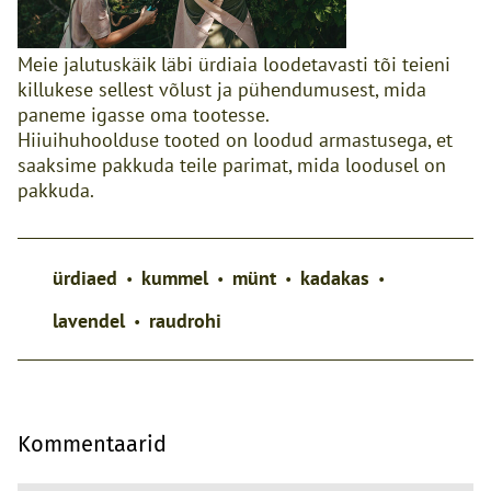
Meie jalutuskäik läbi ürdiaia loodetavasti tõi teieni
killukese sellest võlust ja pühendumusest, mida
paneme igasse oma tootesse.
Hiiuihuhoolduse tooted on loodud armastusega, et
saaksime pakkuda teile parimat, mida loodusel on
pakkuda.
ürdiaed
kummel
münt
kadakas
•
•
•
•
lavendel
raudrohi
•
Kommentaarid