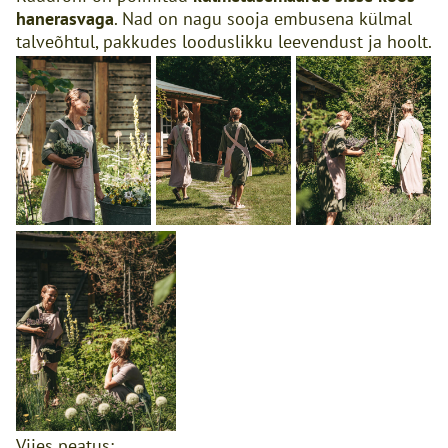
hanerasvaga
. Nad on nagu sooja embusena külmal
talveõhtul, pakkudes looduslikku leevendust ja hoolt.
Viies peatus: