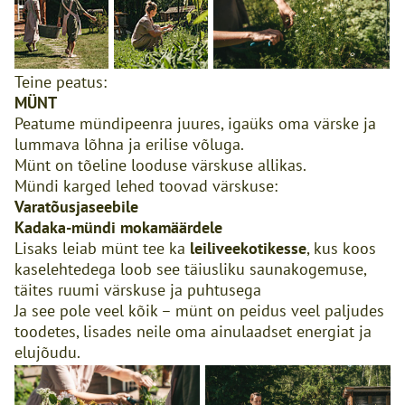
Teine peatus:
MÜNT
Peatume mündipeenra juures, igaüks oma värske ja
lummava lõhna ja erilise võluga.
Münt on tõeline looduse värskuse allikas.
Mündi karged lehed toovad värskuse:
Varatõusjaseebile
Kadaka-mündi mokamäärdele
Lisaks leiab münt tee ka
leiliveekotikesse
, kus koos
kaselehtedega loob see täiusliku saunakogemuse,
täites ruumi värskuse ja puhtusega
Ja see pole veel kõik – münt on peidus veel paljudes
toodetes, lisades neile oma ainulaadset energiat ja
elujõudu.