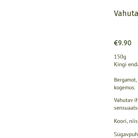
Vahuta
€9.90
150g
Kingi end
Bergamot, 
kogemus.
Vahutav i
sensuaals
Koori, nii
Sügavpuha