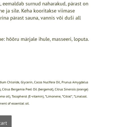
t, eemaldab surnud naharakud, pärast on
ne ja sile. Keha kooritakse viimase
ina pärast sauna, vannis või duši all
e: hõõru märjale ihule, masseeri, loputa.
dium Chloride, Glycerin, Cocos Nucifera Oil, Prunus Amygdalus
, Citrus Bergamia Peel Oil (bergamot), Citrus Sinensis (orange)
ma oil), Tocopherol (E-vitamin), *Limonene, *Citral*, *Linalool.
ent of essential oil.
cart