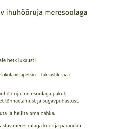
v ihuhõõruja meresoolaga
ale hetk luksust!
šokolaad, apelsin – luksuslik spaa
huhõõruja meresoolaga pakub
et lõhnaelamust ja sügavpuhastust.
suta ja hellita oma nahka.
stav meresoolaga koorija parandab