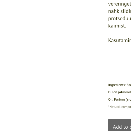
vereringe
nahk siidi
protseduur
käimist.
Kasutamin
Ingredients: So
Dulcis (Almond)
Oil, Parfum (aro
*Natural compon
Add to 