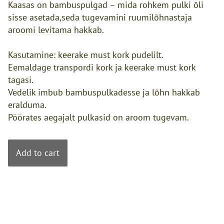
Kaasas on bambuspulgad – mida rohkem pulki õli
sisse asetada,seda tugevamini ruumilõhnastaja
aroomi levitama hakkab.
Kasutamine: keerake must kork pudelilt.
Eemaldage transpordi kork ja keerake must kork
tagasi.
Vedelik imbub bambuspulkadesse ja lõhn hakkab
eralduma.
Pöörates aegajalt pulkasid on aroom tugevam.
Add to cart