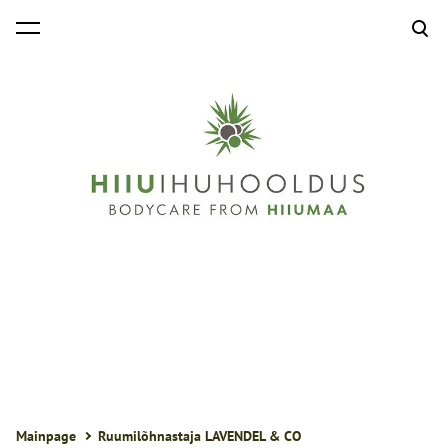
was added to the cart.
View cart
Mainpage
Ruumilõhnastaja LAVENDEL & CO