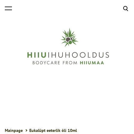
was added to the cart.
View cart
Mainpage
Eukalüpt eeterlik õli 10ml