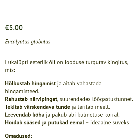
€5.00
Eucalyptus globulus
Eukalüpti eeterlik õli on looduse turgutav kingitus,
mis:
Hõlbustab hingamist
ja aitab vabastada
hingamisteed.
Rahustab närvipinget
, suurendades lõõgastustunnet.
Tekitab värskendava tunde
ja teritab meelt.
Leevendab köha
ja pakub abi külmetuse korral.
Hoidab sääsed ja putukad eemal
– ideaalne suveks!
Omadused
: