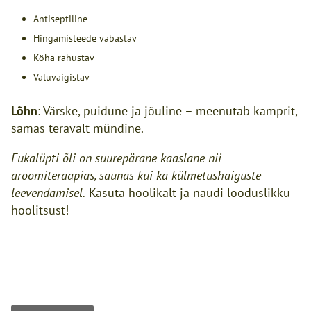
Antiseptiline
Hingamisteede vabastav
Köha rahustav
Valuvaigistav
Lõhn
: Värske, puidune ja jõuline – meenutab kamprit,
samas teravalt mündine.
Eukalüpti õli on suurepärane kaaslane nii
aroomiteraapias, saunas kui ka külmetushaiguste
leevendamisel.
Kasuta hoolikalt ja naudi looduslikku
hoolitsust!