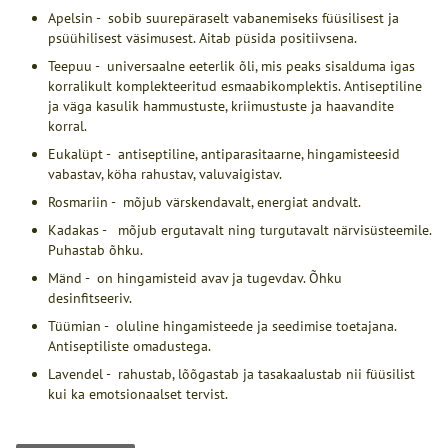
Apelsin - sobib suurepäraselt vabanemiseks füüsilisest ja
psüühilisest väsimusest. Aitab püsida positiivsena.
Teepuu - universaalne eeterlik õli, mis peaks sisalduma igas
korralikult komplekteeritud esmaabikomplektis. Antiseptiline
ja väga kasulik hammustuste, kriimustuste ja haavandite
korral.
Eukalüpt - antiseptiline, antiparasitaarne, hingamisteesid
vabastav, köha rahustav, valuvaigistav.
Rosmariin - mõjub värskendavalt, energiat andvalt.
Kadakas - mõjub ergutavalt ning turgutavalt närvisüsteemile.
Puhastab õhku.
Mänd - on hingamisteid avav ja tugevdav. Õhku
desinfitseeriv.
Tüümian - oluline hingamisteede ja seedimise toetajana.
Antiseptiliste omadustega.
Lavendel - rahustab, lõõgastab ja tasakaalustab nii füüsilist
kui ka emotsionaalset tervist.