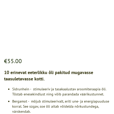
€55.00
10 erinevat eeterlikku õli pakitud mugavasse
taasuletavasse kotti.
Sidrunhein - stimuleeriv ja tasakaalustav aroomiteraapia õli.
Tõstab enesekindlust ning võib parandada väärikustunnet.
Bergamot - mõjub stimuleerivalt, eriti une- ja energiapuuduse
korral. See sügav, soe õli aitab võidelda nõrkustundega,
värskendab.